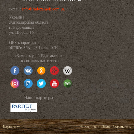
e-mail:
info@radozamok.com.ua
Украина
Житомирская область
г. Радомышль
ул. Щорса, 15
GPS координаты
50°30'6.3"N, 29°14'34.15"E
«Замок-музей Радомысль»
в социальных сетях
Наши партнеры
Карта сайта
© 2012-2014 «Замок Радомысль»