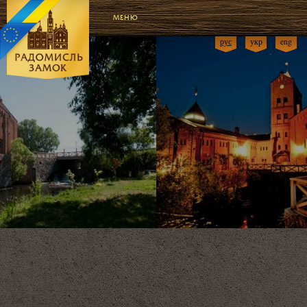
МЕНЮ
рус
укр
eng