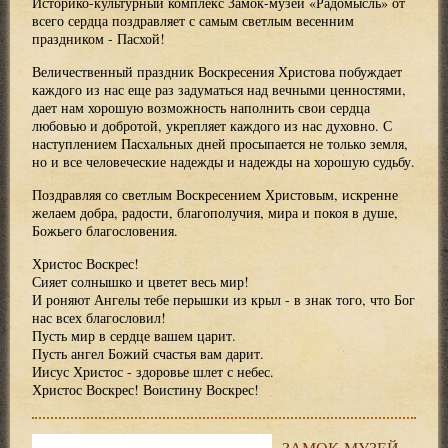
Историко-культурный комплекс Замок-музей «Радомысль» от
всего сердца поздравляет с самым светлым весенним
праздником - Пасхой!
Величественный праздник Воскресения Христова побуждает
каждого из нас еще раз задуматься над вечными ценностями,
дает нам хорошую возможность наполнить свои сердца
любовью и добротой, укрепляет каждого из нас духовно. С
наступлением Пасхальных дней просыпается не только земля,
но и все человеческие надежды и надежды на хорошую судьбу.
Поздравляя со светлым Воскресением Христовым, искренне
желаем добра, радости, благополучия, мира и покоя в душе,
Божьего благословения.
Христос Воскрес!
Сияет солнышко и цветет весь мир!
И роняют Ангелы тебе перышки из крыл - в знак того, что Бог
нас всех благословил!
Пусть мир в сердце вашем царит.
Пусть ангел Божий счастья вам дарит.
Иисус Христос - здоровье шлет с небес.
Христос Воскрес! Воистину Воскрес!
ЗАМОК-МУЗЕЙ