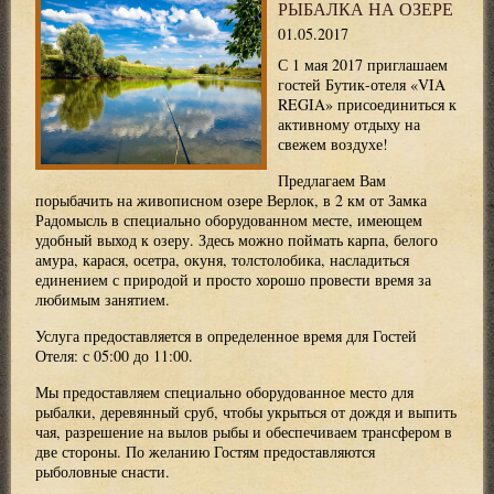
РЫБАЛКА НА ОЗЕРЕ
01.05.2017
С 1 мая 2017 приглашаем
гостей Бутик-отеля «VIA
REGIA» присоединиться к
активному отдыху на
свежем воздухе!
Предлагаем Вам
порыбачить на живописном озере Верлок, в 2 км от Замка
Радомысль в специально оборудованном месте, имеющем
удобный выход к озеру. Здесь можно поймать карпа, белого
амура, карася, осетра, окуня, толстолобика, насладиться
единением с природой и просто хорошо провести время за
любимым занятием.
Услуга предоставляется в определенное время для Гостей
Отеля: с 05:00 до 11:00.
Мы предоставляем специально оборудованное место для
рыбалки, деревянный сруб, чтобы укрыться от дождя и выпить
чая, разрешение на вылов рыбы и обеспечиваем трансфером в
две стороны. По желанию Гостям предоставляются
рыболовные снасти.