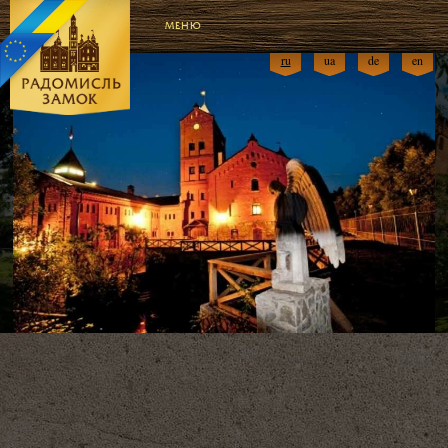
МЕНЮ
ru
ua
de
en