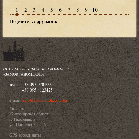
1
2
3
4
5
6
7
8
9
10
Поделитесь с друзьями:
ИСТОРИКО-КУЛЬТУРНЫЙ КОМПЛЕКС
«ЗАМОК РАДОМЫСЛЬ»
тел.
+38 097 0701007
+38 095 4123425
e-mail:
info@radozamok.com.ua
Украина
Житомирская область
г. Радомышль
ул. Плетенецкая, 15
GPS координаты