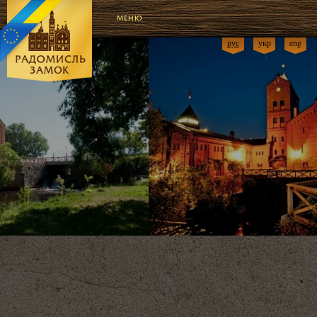
МЕНЮ
рус
укр
eng