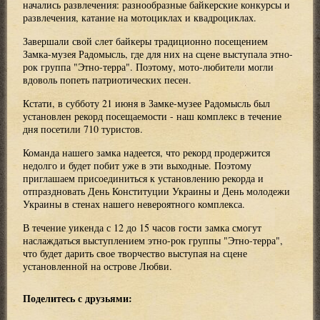
начались развлечения: разнообразные байкерские конкурсы и
развлечения, катание на мотоциклах и квадроциклах.
Завершали свой cлет байкеры традиционно посещением
Замка-музея Радомысль, где для них на сцене выступала этно-
рок группа "Этно-терра". Поэтому, мото-любители могли
вдоволь попеть патриотических песен.
Кстати, в субботу 21 июня в Замке-музее Радомысль был
установлен рекорд посещаемости - наш комплекс в течение
дня посетили 710 туристов.
Команда нашего замка надеется, что рекорд продержится
недолго и будет побит уже в эти выходные. Поэтому
приглашаем присоединиться к установлению рекорда и
отпраздновать День Конституции Украины и День молодежи
Украины в стенах нашего невероятного комплекса.
В течение уикенда с 12 до 15 часов гости замка смогут
наслаждаться выступлением этно-рок группы "Этно-терра",
что будет дарить свое творчество выступая на сцене
установленной на острове Любви.
Поделитесь с друзьями: