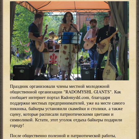
Праздник организовали члены местной молодежной
общественной организации "RADOMYSHL GIANTS". Как
сообщает интернет портал Radomyshl.com, благодаря
поддержке местных предпринимателей, уже на месте самого
пикника, байкеры установили скамейки и столики, а также
сцену, которые расписали патриотическими цветами и
символикой. Кстати, этот уголок отдыха байкеры подарили
городу!
После общественно полезной и патриотической работы,