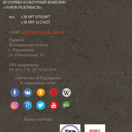
ИСТОРИКО-КУЛЬТУРНЫЙ КОМПЛЕКС
«ЗАМОК РАДОМЫСЛЬ»
тел.
+38 097 0701007
+38 095 4123425
e-mail:
info@radozamok.com.ua
Украина
Житомирская область
г. Радомышль
ул. Плетенецкая, 15
GPS координаты
50°30'6.3"N, 29°14'34.15"E
«Замок-музей Радомысль»
в социальных сетях
Наши партнеры