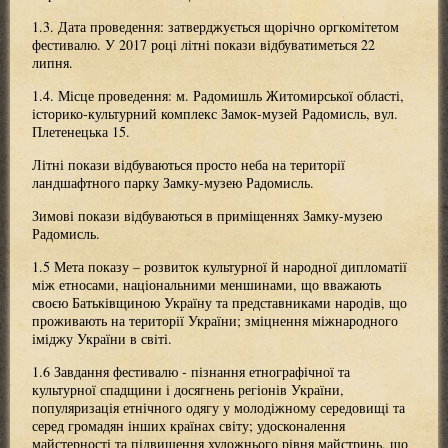
1.3. Дата проведення: затверджується щорічно оргкомітетом
фестивалю. У 2017 році літні покази відбуватиметься 22
липня.
1.4. Місце проведення: м. Радомишль Житомирської області,
історико-культурний комплекс Замок-музей Радомисль, вул.
Плетенецька 15.
Літні покази відбуваються просто неба на території
ландшафтного парку Замку-музею Радомисль.
Зимові покази відбуваються в приміщеннях Замку-музею
Радомисль.
1.5 Мета показу – розвиток культурної й народної дипломатії
між етносами, національними меншинами, що вважають
своєю Батьківщиною Україну та представниками народів, що
проживають на території України; зміцнення міжнародного
іміджу України в світі.
1.6 Завдання фестивалю - пізнання етнографічної та
культурної спадщини і досягнень регіонів України,
популяризація етнічного одягу у молодіжному середовищі та
серед громадян інших країнах світу; удосконалення
майстерності та підвищення художнього рівня майстринь, що