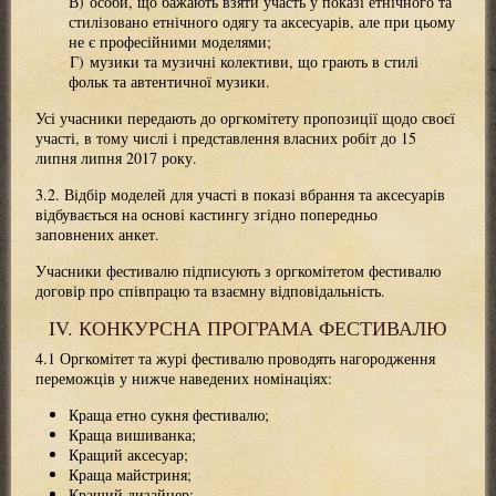
особи, що бажають взяти участь у показі етнічного та
стилізовано етнічного одягу та аксесуарів, але при цьому
не є професійними моделями;
музики та музичні колективи, що грають в стилі
фольк та автентичної музики.
Усі учасники передають до оргкомітету пропозиції щодо своєї
участі, в тому числі і представлення власних робіт до 15
липня липня 2017 року.
3.2. Відбір моделей для участі в показі вбрання та аксесуарів
відбувається на основі кастингу згідно попередньо
заповнених анкет.
Учасники фестивалю підписують з оргкомітетом фестивалю
договір про співпрацю та взаємну відповідальність.
IV. КОНКУРСНА ПРОГРАМА ФЕСТИВАЛЮ
4.1 Оргкомітет та журі фестивалю проводять нагородження
переможців у нижче наведених номінаціях:
Краща етно сукня фестивалю;
Краща вишиванка;
Кращий аксесуар;
Краща майстриня;
Кращий дизайнер;