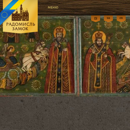
МЕНЮ
ru
ua
en