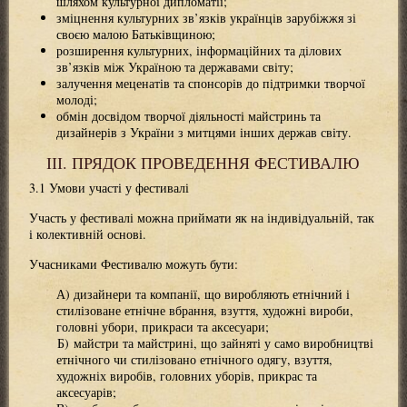
шляхом культурної дипломатії;
зміцнення культурних зв’язків українців зарубіжжя зі
своєю малою Батьківщиною;
розширення культурних, інформаційних та ділових
зв’язків між Україною та державами світу;
залучення меценатів та спонсорів до підтримки творчої
молоді;
обмін досвідом творчої діяльності майстринь та
дизайнерів з України з митцями інших держав світу.
ІІІ. ПРЯДОК ПРОВЕДЕННЯ ФЕСТИВАЛЮ
3.1 Умови участі у фестивалі
Участь у фестивалі можна приймати як на індивідуальній, так
і колективній основі.
Учасниками Фестивалю можуть бути:
дизайнери та компанії, що виробляють етнічний і
стилізоване етнічне вбрання, взуття, художні вироби,
головні убори, прикраси та аксесуари;
майстри та майстрині, що зайняті у само виробництві
етнічного чи стилізовано етнічного одягу, взуття,
художніх виробів, головних уборів, прикрас та
аксесуарів;