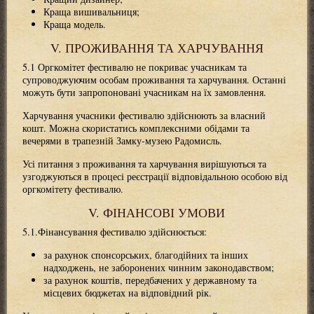
Краща вишивальниця;
Краща модель.
V. ПРОЖИВАННЯ ТА ХАРЧУВАННЯ
5.1 Оргкомітет фестивалю не покриває учасникам та
супроводжуючим особам проживання та харчування. Останні
можуть бути запропоновані учасникам на їх замовлення.
Харчування учасники фестивалю здійснюють за власний
кошт. Можна скористатись комплексними обідами та
вечерями в трапезній Замку-музею Радомисль.
Усі питання з проживання та харчування вирішуються та
узгоджуються в процесі реєстрації відповідальною особою від
оргкомітету фестивалю.
V. ФІНАНСОВІ УМОВИ
5.1.Фінансування фестивалю здійснюється:
за рахунок спонсорських, благодійних та інших
надходжень, не заборонених чинним законодавством;
за рахунок коштів, передбачених у державному та
місцевих бюджетах на відповідний рік.