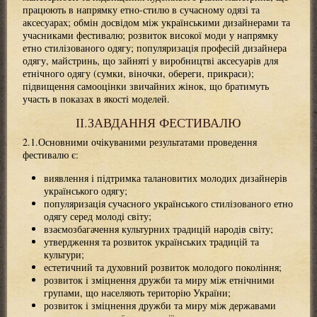
працюють в напрямку етно-стилю в сучасному одязі та
аксесуарах; обмін досвідом між українськими дизайнерами та
учасниками фестивалю; розвиток високої моди у напрямку
етно стилізованого одягу; популяризація професій дизайнера
одягу, майстринь, що зайняті у виробництві аксесуарів для
етнічного одягу (сумки, віночки, обереги, прикраси);
підвищення самооцінки звичайних жінок, що братимуть
участь в показах в якості моделей.
ІІ.ЗАВДАННЯ ФЕСТИВАЛЮ
2.1.Основними очікуваними результатами проведення
фестивалю є:
виявлення і підтримка талановитих молодих дизайнерів
українського одягу;
популяризація сучасного українського стилізованого етно
одягу серед молоді світу;
взаємозбагачення культурних традицій народів світу;
утвердження та розвиток українських традицій та
культури;
естетичний та духовний розвиток молодого покоління;
розвиток і зміцнення дружби та миру між етнічними
групами, що населяють територію України;
розвиток і зміцнення дружби та миру між державами