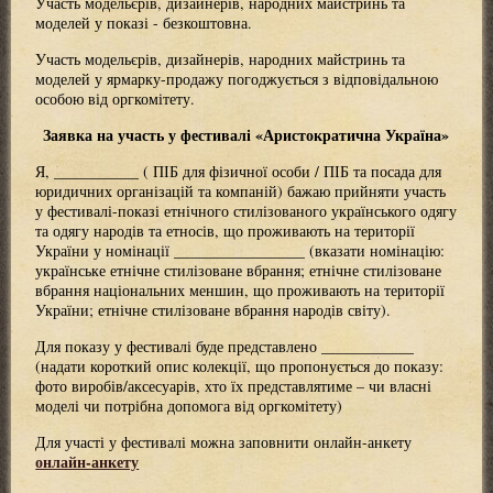
Участь модельєрів, дизайнерів, народних майстринь та
моделей у показі - безкоштовна.
Участь модельєрів, дизайнерів, народних майстринь та
моделей у ярмарку-продажу погоджується з відповідальною
особою від оргкомітету.
Заявка на участь у фестивалі «Аристократична Україна»
Я, ___________ ( ПІБ для фізичної особи / ПІБ та посада для
юридичних організацій та компаній) бажаю прийняти участь
у фестивалі-показі етнічного стилізованого українського одягу
та одягу народів та етносів, що проживають на території
України у номінації _________________ (вказати номінацію:
українське етнічне стилізоване вбрання; етнічне стилізоване
вбрання національних меншин, що проживають на території
України; етнічне стилізоване вбрання народів світу).
Для показу у фестивалі буде представлено ____________
(надати короткий опис колекції, що пропонується до показу:
фото виробів/аксесуарів, хто їх представлятиме – чи власні
моделі чи потрібна допомога від оргкомітету)
Для участі у фестивалі можна заповнити онлайн-анкету
онлайн-анкету