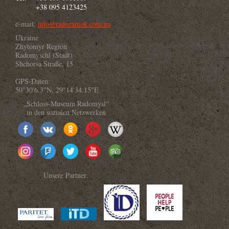
+38 095 4123425
e-mail:
info@radozamok.com.ua
Ukraine
Zhytomyr Region
Radomyschl (Stadt)
Shchorsa Straße, 15
GPS-Daten:
50°30'6.3"N, 29°14'34.15"E
„Schloss-Museum Radomysl“
in den sozialen Netzwerken
Unsere Partner: