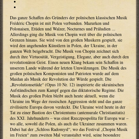
Das ganze Schaffen des Gründers der polnischen klassischen Musik
Frédéric Chopin ist mit Polen verbunden. Mazurken und
Polonaisen, Etüden und Walzer, Nocturnes und Präludien ...
Allerdings ging die Musik von Chopin weit über die polnischen
Grenzen hinaus. Sie wird von den großen Musikern gespielt, sie
wird den angehenden Künstlern in Polen, der Ukraine, in der
ganzen Welt beigebracht. Die Musik von Chopin zeichnet sich
durch ihre Virtuosität, Vergeistigung, Eleganz, aber auch durch den
revolutionären Geist. Einen neuen Klang bekam sein Schaffen in
unserem Lande während der letzten Umwälzungen. Die Musik des
großen polnischen Komponisten und Patrioten wurde auf dem
Maіdan als Musik der Revolution der Würde gespielt. Die
„Revolutionsetüde“ (Opus 10 Nr. 12) inspirierte die ukrainischen
Aufständischen zum Kampf gegen das diktatorische Regime. Die
Musik des großen Polen bleibt auch heute aktuell, wenn die
Ukraine im Wege der russischen Aggression steht und das ganze
zivilisierte Europa davon verdeckt. Die Ukraine wird heute in der
Tat zu einer Bastion des Christentums (antemurale Christianitatis)
des XXI. Jahrhunderts – was einst Rzeczpospolita für Europa war –
wo alle, sowohl die Polen, als auch die Ukrainer zusammen waren.
Dabei hat der „Schloss Radomysl“, wo das Festival „Chopin Musik
im Freien“ zum zweiten Mal veranstaltet wird, seine besondere