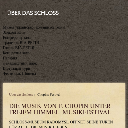
ÜBER DAS SCHLOSS
Музей української домашньої ікони
Замкові зали
Конференц-зала
Трапезна ВІА РЕГІЯ
Готель ВІА РЕГІЯ
Концертна зала
Папірня
Ландшафтний парк
Віртуальні тури
Фестиваль Шопена
Über das Schloss
»
Chopins Festival
DIE MUSIK VON F. CHOPIN UNTER
FREIEM HIMMEL. MUSIKFESTIVAL
SCHLOSS-MUSEUM RADOMYSL ÖFFNET SEINE TÜREN
FÜR ALLE, DIE MUSIK LIEBEN