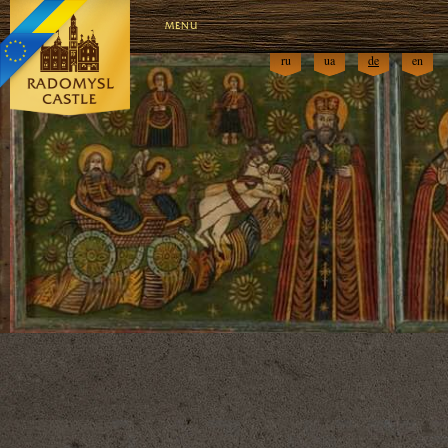
MENU
ru
ua
de
en