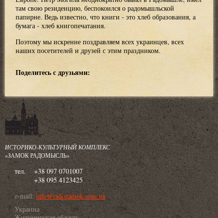
там свою резиденцию, беспокоился о радомышльской
папирне. Ведь известно, что книги - это хлеб образования, а
бумага - хлеб книгопечатания.
Поэтому мы искренне поздравляем всех украинцев, всех
наших посетителей и друзей с этим праздником.
Поделитесь с друзьями:
ИСТОРИКО-КУЛЬТУРНЫЙ КОМПЛЕКС
«ЗАМОК РАДОМЫСЛЬ»
тел.
+38 097 0701007
+38 095 4123425
e-mail:
info@radozamok.com.ua
Украина
Житомирская область