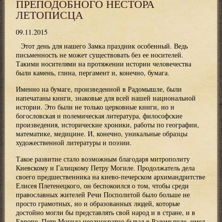
ПРЕПОДОБНОГО НЕСТОРА
ЛЕТОПИСЦА
09.11.2015
Этот день для нашего Замка праздник особенный. Ведь
письменность не может существовать без ее носителей.
Такими носителями на протяжении истории человечества
были камень, глина, пергамент и, конечно, бумага.
Именно на бумаге, произведенной в Радомышле, были
напечатаны книги, знаковые для всей нашей национальной
истории. Это были не только церковные книги, но и
богословская и полемическая литература, философские
произведения, исторические хроники, работы по географии,
математике, медицине. И, конечно, уникальные образцы
художественной литературы и поэзии.
Такое развитие стало возможным благодаря митрополиту
Киевскому и Галицкому Петру Могиле. Продолжатель дела
своего предшественника на киево-печерском архимандритстве
Елисея Плетенецкого, он беспокоился о том, чтобы среди
православных жителей Речи Посполитой было больше не
просто грамотных, но и образованных людей, которые
достойно могли бы представлять свой народ и в стране, и в
Европе. Петр Могила неоднократно бывал в Радомышле, имел