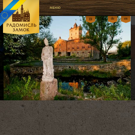
МЕНЮ
ru
UA
de
en