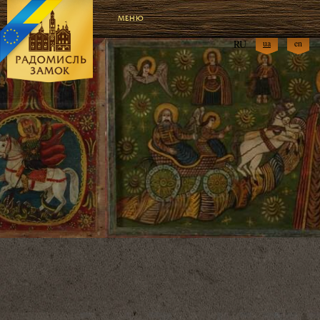
МЕНЮ
RU
ua
en