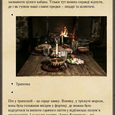
засмажити цілого кабана. Тільки тут можна справді відчути,
де і як гуляли наші славні предки – лицарі та шляхтичі.
Трапезна
Піч у трапезній – це серце замку. Взимку, у тріскучі морози,
вона була головним місцем у фортеці, де можна було
відігрітися та випити гарячого пиття у відблисках полум’я
смолоскипів. І сьогодні гостям «Замку Радомисль», які