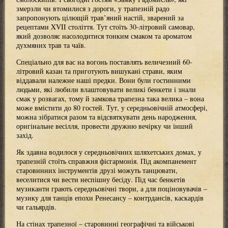
змерзли чи втомилися з дороги, у трапезній радо
запропонують цілющій трав’яний настій, зварений за
рецептами XVII століття. Тут стоїть 30-літровий самовар,
який дозволяє насолодитися тонким смаком та ароматом
духмяних трав та чаїв.
Спеціально для вас на вогонь поставлять величезний 60-
літровий казан та приготують вишукані страви, яким
віддавали належне наші предки. Вони були гостинними
людьми, які любили влаштовувати великі бенкети і знали
смак у розвагах, тому й замкова трапезна така велика – вона
може вмістити до 80 гостей. Тут, у середньовічній атмосфері,
можна зібратися разом та відсвяткувати день народження,
оригінальне весілля, провести дружню вечірку чи інший
захід.
Як здавна водилося у середньовічних шляхетських домах, у
трапезній стоїть справжня фісгармонія. Під акомпанемент
старовинних інструментів друзі можуть танцювати,
веселитися чи вести неспішну бесіду. Під час бенкетів
музиканти грають середньовічні твори, а для поціновувачів –
музику для танців епохи Ренесансу – контрдансів, каскардів
чи гальярдів.
На стінах трапезної – старовинні географічні та військові