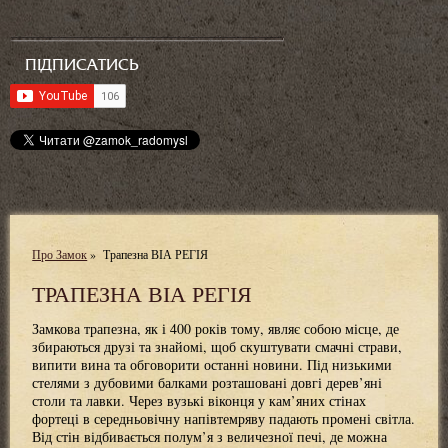
ПІДПИСАТИСЬ
Про Замок
»
Трапезна ВІА РЕГІЯ
ТРАПЕЗНА ВІА РЕГІЯ
Замкова трапезна, як і 400 років тому, являє собою місце, де
збираються друзі та знайомі, щоб скуштувати смачні страви,
випити вина та обговорити останні новини. Під низькими
стелями з дубовими балками розташовані довгі дерев’яні
столи та лавки. Через вузькі віконця у кам’яних стінах
фортеці в середньовічну напівтемряву падають промені світла.
Від стін відбивається полум’я з величезної печі, де можна