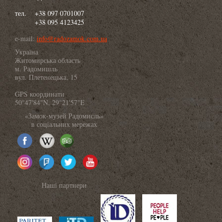
тел.
+38 097 0701007
+38 095 4123425
e-mail:
info@radozamok.com.ua
Україна
Житомирська область
м. Радомишль
вул. Плетенецька, 15
GPS координати
50°47'84"N, 29°21'57"E
«Замок-музей Радомисль»
в соціальних мережах
Наші партнери