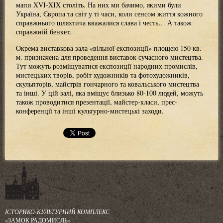
мапи XVI-XIX століть. На них ми бачимо, якими були
Україна, Європа та світ у ті часи, коли сенсом життя кожного
справжнього шляхтича вважалися слава і честь… А також
справжній бенкет.
Окрема виставкова зала «вільної експозиції» площею 150 кв.
м. призначена для проведення виставок сучасного мистецтва.
Тут можуть розміщуватися експозиції народних промислів,
мистецьких творів, робіт художників та фотохудожників,
скульпторів, майстрів гончарного та ковальського мистецтва
та інші. У цій залі, яка вміщує близько 80-100 людей, можуть
також проводитися презентації, майстер-класи, прес-
конференції та інші культурно-мистецькі заходи.
ІСТОРИКО-КУЛЬТУРНИЙ КОМПЛЕКС
«ЗАМОК РАДОМИСЛЬ»