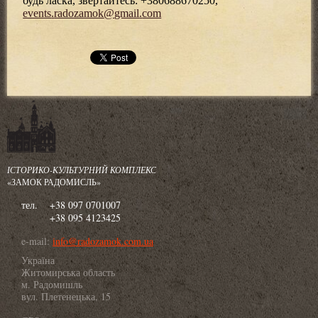
будь ласка, звертайтесь: +380688670250,
events
.
radozamok
@
gmail
.
com
ІСТОРИКО-КУЛЬТУРНИЙ КОМПЛЕКС
«ЗАМОК РАДОМИСЛЬ»
тел.
+38 097 0701007
+38 095 4123425
e-mail:
info@radozamok.com.ua
Україна
Житомирська область
м. Радомишль
вул. Плетенецька, 15