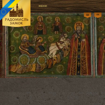
МЕНЮ
RU
ua
en