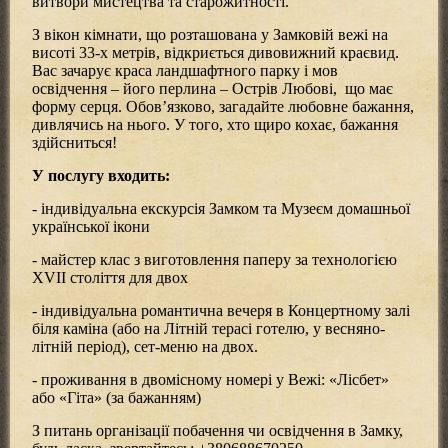
витвори мистецтва та старожитності.
З вікон кімнати, що розташована у Замковій вежі на
висоті 33-х метрів, відкриється дивовижний краєвид.
Вас зачарує краса ландшафтного парку і мов
освідчення – його перлина – Острів Любові, що має
форму серця. Обов’язково, загадайте любовне бажання,
дивлячись на нього. У того, хто щиро кохає, бажання
здійсниться!
У послугу входить:
- індивідуальна екскурсія Замком та Музеєм домашньої
української ікони
- майстер клас з виготовлення паперу за технологією
Х
VII
століття для двох
- індивідуальна романтична вечеря в Концертному залі
біля каміна (або на Літній терасі готелю, у весняно-
літній період), сет-меню на двох.
- проживання в двомісному номері у Вежі: «Лісбет»
або «Гіта» (за бажанням)
З питань організації побачення чи освідчення в Замку,