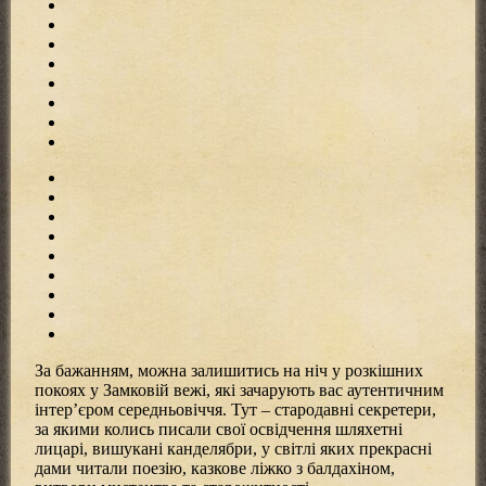
За бажанням, можна залишитись на ніч у розкішних
покоях у Замковій вежі, які зачарують вас аутентичним
інтер’єром середньовіччя. Тут – стародавні секретери,
за якими колись писали свої освідчення шляхетні
лицарі, вишукані канделябри, у світлі яких прекрасні
дами читали поезію, казкове ліжко з балдахіном,