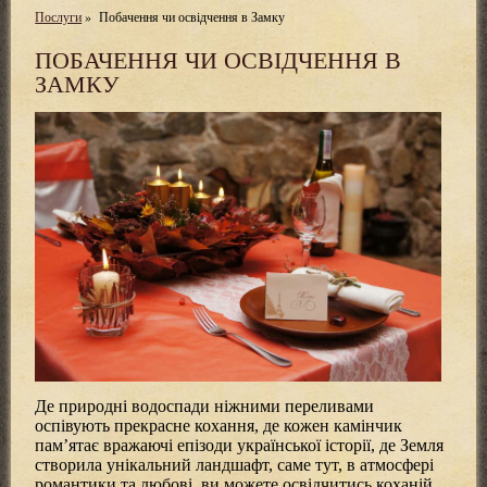
Послуги
»
Побачення чи освідчення в Замку
ПОБАЧЕННЯ ЧИ ОСВІДЧЕННЯ В
ЗАМКУ
Де природні водоспади ніжними переливами
оспівують прекрасне кохання, де кожен камінчик
пам’ятає вражаючі епізоди української історії, де Земля
створила унікальний ландшафт, саме тут, в атмосфері
романтики та любові, ви можете освідчитись коханій