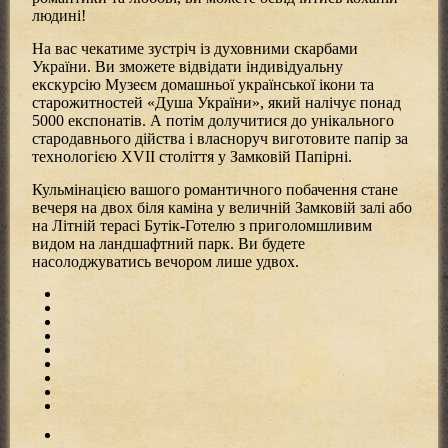
людині!
На вас чекатиме зустріч із духовними скарбами
України. Ви зможете відвідати індивідуальну
екскурсію Музеєм домашньої української ікони та
старожитностей «Душа України», який налічує понад
5000 експонатів. А потім долучитися до унікального
стародавнього дійства і власноруч виготовите папір за
технологією
XVII
століття у Замковій Папірні.
Кульмінацією вашого романтичного побачення стане
вечеря на двох біля каміна у величній Замковій залі або
на Літній терасі Бутік-Готелю з приголомшливим
видом на ландшафтний парк. Ви будете
насолоджуватись вечором лише удвох.