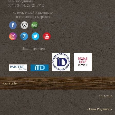
GPS координати
50°47'84"N, 29°21'57"E
«Замок-музей Радомисль»
в соціальних мережах
Наші партнери
Карта сайту
©
2012-2016
«Замок Радомисль»