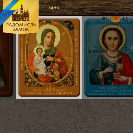
МЕНЮ
RU
ua
EN