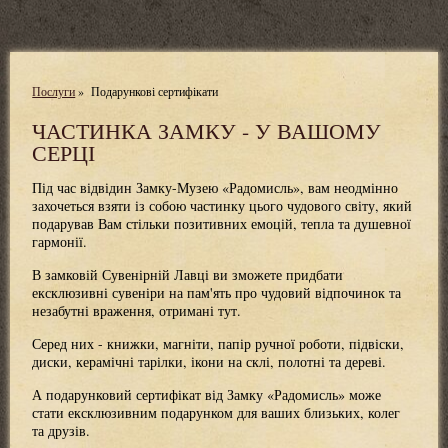
Послуги
»
Подарункові сертифікати
ЧАСТИНКА ЗАМКУ - У ВАШОМУ
СЕРЦІ
Під час відвідин Замку-Музею «Радомисль», вам неодмінно
захочеться взяти із собою частинку цього чудового світу, який
подарував Вам стільки позитивних емоцій, тепла та душевної
гармонії.
В замковій Сувенірній Лавці ви зможете придбати
ексклюзивні сувеніри на пам'ять про чудовий відпочинок та
незабутні враження, отримані тут.
Серед них - книжки, магніти, папір ручної роботи, підвіски,
диски, керамічні тарілки, ікони на склі, полотні та дереві.
А подарунковий сертифікат від Замку «Радомисль» може
стати ексклюзивним подарунком для ваших близьких, колег
та друзів.