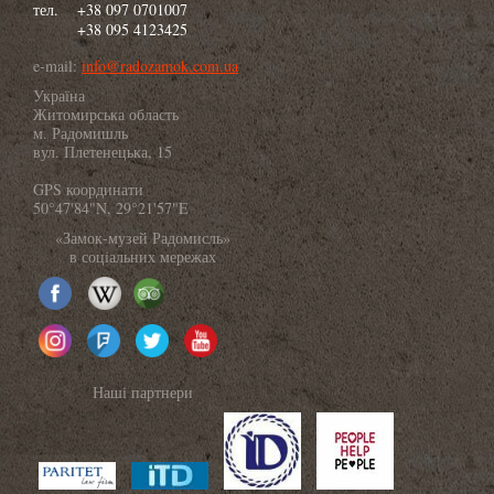
тел.
+38 097 0701007
+38 095 4123425
e-mail:
info@radozamok.com.ua
Україна
Житомирська область
м. Радомишль
вул. Плетенецька, 15
GPS координати
50°47'84"N, 29°21'57"E
«Замок-музей Радомисль»
в соціальних мережах
Наші партнери