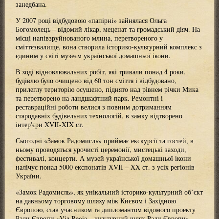
занедбана.
У 2007 році відбудовою «папірні» зайнялася Ольга
Богомолець – відомий лікар, меценат та громадський діяч. На
місці напівзруйнованого млина, перетвореного у
сміттєзвалище, вона створила історико-культурний комплекс з
єдиним у світі музеєм української домашньої ікони.
В ході відновлювальних робіт, які тривали понад 4 роки,
будівлю було очищено від 60 тон сміття і відбудовано,
прилеглу територію осушено, піднято над рівнем річки Мика
та перетворено на ландшафтний парк. Ремонтні і
реставраційні роботи велися з повним дотриманням
стародавніх будівельних технологій, в замку відтворено
інтер'єри XVII-XIX ст.
Сьогодні «Замок Радомисль» приймає екскурсії та гостей, в
ньому проводяться урочисті церемонії, мистецькі заходи,
фестивалі, концерти. А музей української домашньої ікони
налічує понад 5000 експонатів ХVII – XX ст. з усіх регіонів
України.
«Замок Радомисль», як унікальний історико-культурний об’єкт
на давньому торговому шляху між Києвом і Західною
Європою, став учасником та дипломантом відомого проекту
Ради Європи «Via Regia – культурний шлях Ради Європи».