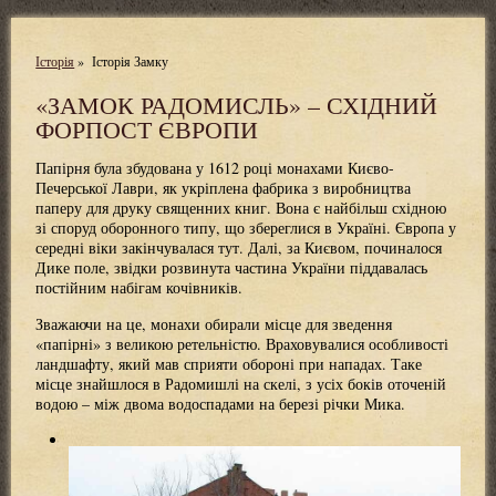
Історія
»
Історія Замку
«ЗАМОК РАДОМИСЛЬ» – СХІДНИЙ
ФОРПОСТ ЄВРОПИ
Папірня була збудована у 1612 році монахами Києво-
Печерської Лаври, як укріплена фабрика з виробництва
паперу для друку священних книг. Вона є найбільш східною
зі споруд оборонного типу, що збереглися в Україні. Європа у
середні віки закінчувалася тут. Далі, за Києвом, починалося
Дике поле, звідки розвинута частина України піддавалась
постійним набігам кочівників.
Зважаючи на це, монахи обирали місце для зведення
«папірні» з великою ретельністю. Враховувалися особливості
ландшафту, який мав сприяти обороні при нападах. Таке
місце знайшлося в Радомишлі на скелі, з усіх боків оточеній
водою – між двома водоспадами на березі річки Мика.