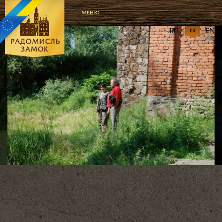
МЕНЮ
RU
ua
EN