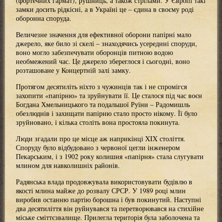
(фортечних гармат), рушниць, а також стрілами. У Європі такі
замки досить рідкісні, а в Україні це – єдина в своєму роді
оборонна споруда.
Величезне значення для ефективної оборони папірні мало
джерело, яке било зі скелі – знаходячись усередині споруди,
воно могло забезпечувати оборонців питною водою
необмежений час. Це джерело збереглося і сьогодні, воно
розташоване у Концертній залі замку.
Протягом десятиліть ніхто з чужинців так і не спромігся
захопити «папірню» та зруйнувати її. Це сталося під час воєн
Богдана Хмельницького та подальшої Руїни – Радомишль
обезлюднів і захищати папірню стало просто нікому. Її було
зруйновано, і кілька століть вона простояла покинута.
Люди згадали про це місце аж наприкінці XIX століття.
Споруду було відбудовано з червоної цегли інженером
Пекарським, і з 1902 року колишня «папірня» стала слугувати
млином для навколишніх районів.
Радянська влада продовжувала використовувати будівлю в
якості млина майже до розвалу СРСР. У 1989 році млин
виробив останню партію борошна і був покинутий. Наступні
два десятиліття він руйнувався та перетворювався на стихійне
міське сміттєзвалище. Прилегла територія була заболочена та