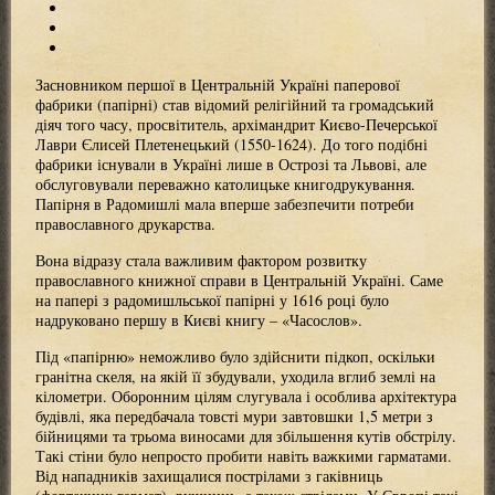
Засновником першої в Центральній Україні паперової
фабрики (папірні) став відомий релігійний та громадський
діяч того часу, просвітитель, архімандрит Києво-Печерської
Лаври Єлисей Плетенецький (1550-1624). До того подібні
фабрики існували в Україні лише в Острозі та Львові, але
обслуговували переважно католицьке книгодрукування.
Папірня в Радомишлі мала вперше забезпечити потреби
православного друкарства.
Вона відразу стала важливим фактором розвитку
православного книжної справи в Центральній Україні. Саме
на папері з радомишльської папірні у 1616 році було
надруковано першу в Києві книгу – «Часослов».
Під «папірню» неможливо було здійснити підкоп, оскільки
гранітна скеля, на якій її збудували, уходила вглиб землі на
кілометри. Оборонним цілям слугувала і особлива архітектура
будівлі, яка передбачала товсті мури завтовшки 1,5 метри з
бійницями та трьома виносами для збільшення кутів обстрілу.
Такі стіни було непросто пробити навіть важкими гарматами.
Від нападників захищалися пострілами з гаківниць