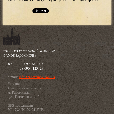
ІСТОРИКО-КУЛЬТУРНИЙ КОМПЛЕКС
«ЗАМОК РАДОМИСЛЬ»
тел.
+38 097 0701007
+38 095 4123425
e-mail:
info@radozamok.com.ua
Україна
Житомирська область
м. Радомишль
вул. Плетенецька, 15
GPS координати
50°47'84"N, 29°21'57"E