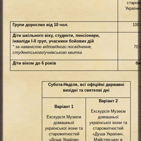
старож
України
Групи дорослих від 10 чол.
100 
Діти шкільного віку, студенти, пенсіонери,
інваліди I-II груп, учасники бойових дій
* за наявністю відповідного посвідчення,
70 
студентського/учнівського квитка
Діти віком до 6 років
бе
Субота-Неділя, всі офіційні державні
вихідні та святкові дні
Варіант 2
Варіант 1
Екскурсія Музеєм
Екскурсія Музеє
м
домашньої
домашньої
української ікони та
української ікони та
старожитностей
старожитностей
«Душа України»,
«Душа України»
Майстер-шоу в