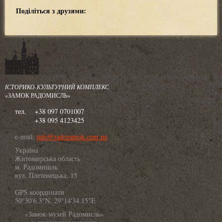
Поділіться з друзями:
ІСТОРИКО-КУЛЬТУРНИЙ КОМПЛЕКС
«ЗАМОК РАДОМИСЛЬ»
тел.
+38 097 0701007
+38 095 4123425
e-mail:
info@radozamok.com.ua
Україна
Житомирська область
м. Радомишль
вул. Плетенецька, 15
GPS координати
50°30'6.3"N, 29°14'34.15"E
«Замок-музей Радомисль»