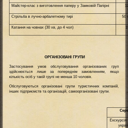
Майстер-клас з виготовлення паперу у Замковій Папірні
1
Стрільба в лучно-арбалетному тирі
50 
Катання на човнах (30 хв, до 4 чол)
1
ОРГАНІЗОВАНІ ГРУПИ
Застосування умов обслуговування організо
ваних груп
здійснюється лише за попереднім замовленням, якщо
кількість осіб у такій групі не менша 10 чоловік.
Обслуговуються організовані групи туристичних компаній,
інших підприємств та організацій, самоорганізовані групи.
Сер
Екскурсія
украї