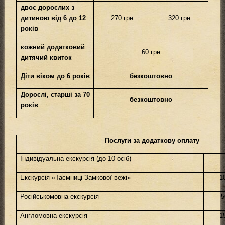
двоє дорослих з
дитиною від 6 до 12
270 грн
320 грн
років
кожний додатковий
60 грн
дитячий квиток
Діти віком до 6 років
безкоштовно
Дорослі, старші за 70
безкоштовно
років
Послуги за додаткову оплату
Індивідуальна екскурсія (до 10 осіб)
Екскурсія «Таємниці Замкової вежі»
1
Російськомовна екскурсія
5
Англомовна екскурсія
1