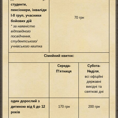
студенти,
пенсіонери, інваліди
I-II груп, учасники
70 грн
бойових дій
* за наявністю
відповідного
посвідчення,
студентського/
учнівського квитка
C
імейний квиток
:
Середа-
Субота-
П’
ятниця
Неділя
,
всі офіційні
державні
вихідні та
святкові дні
один дорослий з
дитиною від 6 до 12
170 грн
200 грн
років