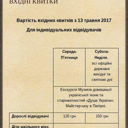
ВХІДНІ КВИТКИ
Вартість вхідних квитків з 13 травня 2017
Для індивідуальних відвідувачів
Середа-
Субота-
П’
ятниця
Неділя
,
всі офіційні
державні
вихідні та
святкові дні
Екскурсія Музеєм домашньої
української ікони та
старожитностей «Душа України»,
Майстер-шоу в Папірні.
Дорослі відвідувачі
120 грн
150 грн
Діти шкільного віку,