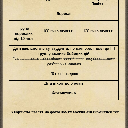
Папірні.
Дорослі
Групи
100 грн з людини
120 грн з людини
дорослих
від 10 чол.
Діти шкільного віку, студенти, пенсіонери, інваліди I-II
груп, учасники бойових дій
* за наявністю відповідного посвідчення, студентського/
учнівського квитка
70 грн з людини
Діти віком до 6 років
безкоштовно
З вартістю послуг на фотозйoмку можна ознайомитися
тут