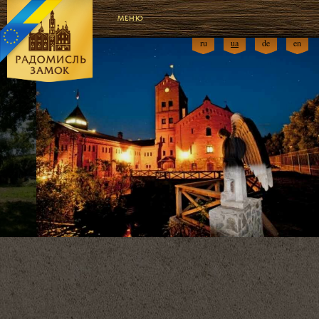
МЕНЮ
ru
ua
de
en