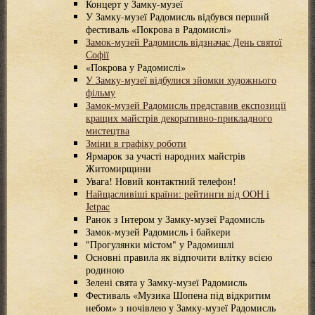
Концерт у Замку-музеї
У Замку-музеї Радомисль відбувся перший
фестиваль «Покрова в Радомислі»
Замок-музей Радомисль відзначає День святої
Софії
«Покрова у Радомислі»
У Замку-музеї відбулися зйомки художнього
фільму
Замок-музей Радомисль представив експозиції
кращих майстрів декоративно-прикладного
мистецтва
Зміни в графіку роботи
Ярмарок за участі народних майстрів
Житомирщини
Увага! Новий контактний телефон!
Найщасливіші країни: рейтинги від ООН і
Jetpac
Ранок з Інтером у Замку-музеї Радомисль
Замок-музей Радомисль і байкери
"Прогулянки містом" у Радомишлі
Основні правила як відпочити влітку всією
родиною
Зелені свята у Замку-музеї Радомисль
Фестиваль «Музика Шопена під відкритим
небом» з ночівлею у Замку-музеї Радомисль