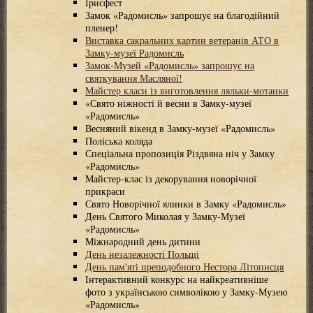
Ірисфест
Замок «Радомисль» запрошує на благодійний
пленер!
Виставка сакральних картин ветеранів АТО в
Замку-музеї Радомисль
Замок-Музей «Радомисль» запрошує на
святкування Масляної!
Майстер класи із виготовлення ляльки-мотанки
«Свято ніжності й весни в Замку-музеї
«Радомисль»
Весняний вікенд в Замку-музеї «Радомисль»
Поліська коляда
Спеціальна пропозиція Різдвяна ніч у Замку
«Радомисль»
Майстер-клас із декорування новорічної
прикраси
Свято Новорічної ялинки в Замку «Радомисль»
День Святого Миколая у Замку-Музеї
«Радомисль»
Міжнародний день дитини
День незалежності Польщі
День пам'яті преподобного Нестора Літописця
Інтерактивний конкурс на найкреативніше
фото з українською символікою у Замку-Музею
«Радомисль»