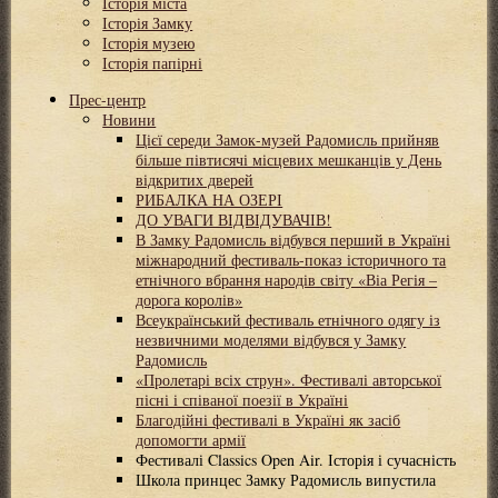
Історія міста
Історія Замку
Історія музею
Історія папірні
Прес-центр
Новини
Цієї середи Замок-музей Радомисль прийняв
більше півтисячі місцевих мешканців у День
відкритих дверей
РИБАЛКА НА ОЗЕРІ
ДО УВАГИ ВІДВІДУВАЧІВ!
В Замку Радомисль відбувся перший в Україні
міжнародний фестиваль-показ історичного та
етнічного вбрання народів світу «Віа Регія –
дорога королів»
Всеукраїнський фестиваль етнічного одягу із
незвичними моделями відбувся у Замку
Радомисль
«Пролетарі всіх струн». Фестивалі авторської
пісні і співаної поезії в Україні
Благодійні фестивалі в Україні як засіб
допомогти армії
Фестивалі Classics Open Air. Історія і сучасність
Школа принцес Замку Радомисль випустила