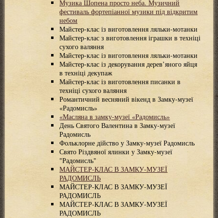
Музика Шопена просто неба. Музичний
фестиваль фортепіанної музики під відкритим
небом
Майстер-клас із виготовлення ляльки-мотанки
Майстер-клас з виготовлення іграшки в техніці
сухого валяння
Майстер-клас із виготовлення ляльки-мотанки
Майстер-клас із декорування дерев’яного яйця
в техніці декупаж
Майстер-клас із виготовлення писанки в
техніці сухого валяння
Романтичний весняний вікенд в Замку-музеї
«Радомисль»
«Масляна в замку-музеї «Радомисль»
День Святого Валентина в Замку-музеї
Радомисль
Фольклорне дійство у Замку-музеї Радомисль
Свято Різдвяної ялинки у Замку-музеї
"Радомисль"
МАЙСТЕР-КЛАС В ЗАМКУ-МУЗЕЇ
РАДОМИСЛЬ
МАЙСТЕР-КЛАС В ЗАМКУ-МУЗЕЇ
РАДОМИСЛЬ
МАЙСТЕР-КЛАС В ЗАМКУ-МУЗЕЇ
РАДОМИСЛЬ