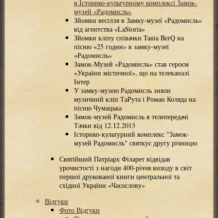
в Історико-культурному комплексі Замок-
музей «Радомисль»
Зйомки весілля в Замку-музеї «Радомисль»
від агентства «LaStoria»
Зйомки кліпу співачки Tania BerQ на
пісню «25 годин» в замку-музеї
«Радомисль»
Замок-Музей «Радомисль» став героєм
«України містичної», що на телеканалі
Інтер
У замку-музею Радомисль зняли
музичний кліп ТаРута і Роман Коляда на
пісню Чумацька
Замок-музей Радомисль в телепередачі
Тачки від 12.12.2013
Історико-культурний комплекс "Замок-
музей Радомисль" святкує другу річницю
Святійший Патріарх Філарет відвідав
урочистості з нагоди 400-річчя виходу в світ
першої друкованої книги центральної та
східної України «Часослову»
Відгуки
Фото Відгуки