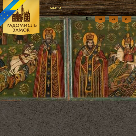
МЕНЮ
RU
ua
de
en