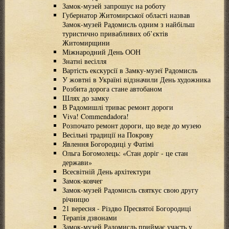
Замок-музей запрошує на роботу
Губернатор Житомирської області назвав
Замок-музей Радомисль одним з найбільш
туристично привабливих об’єктів
Житомирщини
Міжнародний День ООН
Знатні весілля
Вартість екскурсії в Замку-музеї Радомисль
У жовтні в Україні відзначили День художника
Розбита дорога стане автобаном
Шлях до замку
В Радомишлі триває ремонт дороги
Viva! Commendadora!
Розпочато ремонт дороги, що веде до музею
Весільні традиції на Покрову
Явлення Богородиці у Фатімі
Ольга Богомолець: «Стан доріг - це стан
держави»
Всесвітній День архітектури
Замок-ковчег
Замок-музей Радомисль святкує свою другу
річницю
21 вересня - Різдво Пресвятої Богородиці
Терапія дзвонами
Замок-музей Радомисль приймає участь у