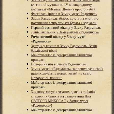
класичної музики на ІV міжнародному
фестивалі «Музика Шопена просто неба»
Фестиваль ірисів в Замку-музеї Радомисль
Замок Радомисль збирає друзів на музично-
поетичний вечір пам’яті Булата Окуджави
Перший весняний вікенд у Замку Радомисль
День Закоханих у Замку-музеї «Радомисль»
Романтичний вікенд у Замку-музеї
«Радомисль»
Зустріч у каміна в Замку Радомисль. Вечір
бардівської пісні
Майстер-клас із декорування ялинкової
прикраси
Новорічна ніч в Замку«Радомисль»
Замок-музей «Радомисль» запрошує усіх своїх
щирих друзів та нових гостей на свято
Новорічної ялинки!
Майстер-клас із декорування ялинкової
прикраси
Запрошуємо усіх чемних діточок та їхніх
слухняних батьків на святкування Дня
СВЯТОГО МИКОЛАЯ у Замку-музеї
«Радомисль»!
Майстер-клас із декорування ялинкової