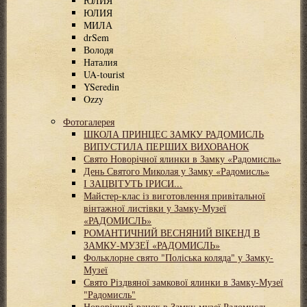
ЮЛИЯ
ЮЛИЯ
МИЛА
drSem
Володя
Наталия
UA-tourist
YSeredin
Ozzy
Фотогалерея
ШКОЛА ПРИНЦЕС ЗАМКУ РАДОМИСЛЬ
ВИПУСТИЛА ПЕРШИХ ВИХОВАНОК
Свято Новорічної ялинки в Замку «Радомисль»
День Святого Миколая у Замку «Радомисль»
І ЗАЦВІТУТЬ ІРИСИ...
Майстер-клас із виготовлення привітальної
вінтажної листівки у Замку-Музеї
«РАДОМИСЛЬ»
РОМАНТИЧНИЙ ВЕСНЯНИЙ ВІКЕНД В
ЗАМКУ-МУЗЕЇ «РАДОМИСЛЬ»
Фольклорне свято "Поліська коляда" у Замку-
Музеї
Свято Різдвяної замкової ялинки в Замку-Музеї
"Радомисль"
Новорічний ранок в Замку-музеї Радомисль