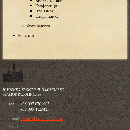
Весілля та свята
Конференції
Про замок
Історія замку
Фото відгуки
Контакти
ІСТОРИКО-КУЛЬТУРНИЙ КОМПЛЕКС
«ЗАМОК РАДОМИСЛЬ»
тел.
+38 097 0701007
+38 095 4123425
e-mail:
info@radozamok.com.ua
Україна