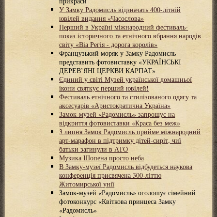
прикраси
У Замку Радомисль відзначать 400-літній
ювілей видання «Часослова»
Перший в Україні міжнародний фестиваль-
показ історичного та етнічного вбрання народів
світу «Віа Регія - дорога королів»
Французький моряк у Замку Радомисль
представить фотовиставку «УКРАЇНСЬКІ
ДЕРЕВ’ЯНІ ЦЕРКВИ КАРПАТ»
Єдиний у світі Музей української домашньої
ікони святкує перший ювілей!
Фестиваль етнічного та стилізованого одягу та
аксесуарів «Аристократична Україна»
Замок-музей «Радомисль» запрошує на
відкриття фотовиставки «Краса без меж»
3 липня Замок Радомисль прийме міжнародний
арт-марафон в підтримку дітей-сиріт, чиї
батьки загинули в АТО
Музика Шопена просто неба
В Замку-музеї Радомисль відбудеться наукова
конференція присвячена 300-літтю
Житомирської унії
Замок-музей «Радомисль» оголошує сімейний
фотоконкурс «Квіткова принцеса Замку
«Радомисль»