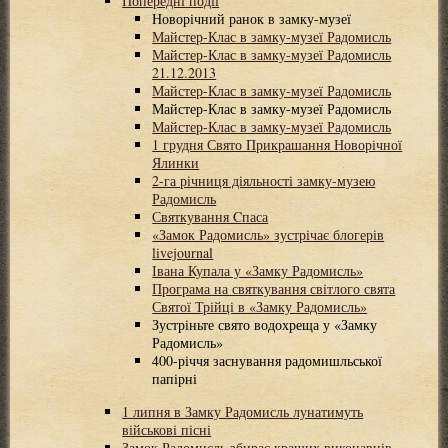
Попередні події
Новорічний ранок в замку-музеї
Майстер-Клас в замку-музеї Радомисль
Майстер-Клас в замку-музеї Радомисль
21.12.2013
Майстер-Клас в замку-музеї Радомисль
Майстер-Клас в замку-музеї Радомисль
Майстер-Клас в замку-музеї Радомисль
1 грудня Свято Прикрашання Новорічної
Ялинки
2-га річниця діяльності замку-музею
Радомисль
Святкування Cпаса
«Замок Радомисль» зустрічає блогерів
livejournal
Івана Купала у «Замку Радомисль»
Програма на святкування світлого свята
Святої Трійці в «Замку Радомисль»
Зустріньте свято водохреща у «Замку
Радомисль»
400-річчя заснування радомишльської
папірні
1 липня в Замку Радомисль лунатимуть
військові пісні
Замок Радомисль збирає кращих виконавців