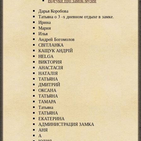
Відгуки про замок-музей
Дарья Коробова
Татьяна о 3 -х дневном отдыхе в замке.
Ирина
Мария
Илья
Андрей Богомолов
СВІТЛАНКА
КАЩУК АНДРІЙ
HELGA
ВИКТОРИЯ
АНАСТАСІЯ
НАТАЛІЯ
ТАТЬЯНА
ДМИТРИЙ
ОКСАНА
ТАТЬЯНА
ТАМАРА
Татьяна
ТАТЬЯНА
ЕКАТЕРИНА
АДМИНИСТРАЦИЯ ЗАМКА
АНЯ
А