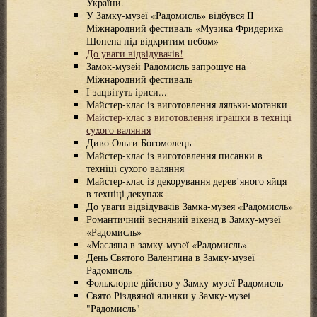
України.
У Замку-музеї «Радомисль» відбувся ІІ
Міжнародний фестиваль «Музика Фридерика
Шопена під відкритим небом»
До уваги відвідувачів!
Замок-музей Радомисль запрошує на
Міжнародний фестиваль
І зацвітуть іриси...
Майстер-клас із виготовлення ляльки-мотанки
Майстер-клас з виготовлення іграшки в техніці
сухого валяння
Диво Ольги Богомолець
Майстер-клас із виготовлення писанки в
техніці сухого валяння
Майстер-клас із декорування дерев’яного яйця
в техніці декупаж
До уваги відвідувачів Замка-музея «Радомисль»
Романтичний весняний вікенд в Замку-музеї
«Радомисль»
«Масляна в замку-музеї «Радомисль»
День Святого Валентина в Замку-музеї
Радомисль
Фольклорне дійство у Замку-музеї Радомисль
Свято Різдвяної ялинки у Замку-музеї
"Радомисль"