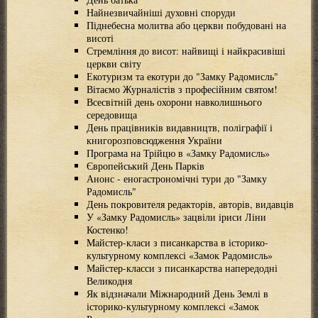
Найнезвичайніші духовні споруди
Піднебесна молитва або церкви побудовані на
висоті
Стремління до висот: найвищі і найкрасивіші
церкви світу
Екотуризм та екотури до "Замку Радомисль"
Вітаємо Журналістів з професійним святом!
Всесвітній день охорони навколишнього
середовища
День працівників видавництв, поліграфії і
книгорозповсюдження України
Програма на Трійцю в «Замку Радомисль»
Європейський День Парків
Анонс - еногастрономічні тури до "Замку
Радомисль"
День покровителя редакторів, авторів, видавців
У «Замку Радомисль» зацвіли іриси Ліни
Костенко!
Mайстер-класи з писанкарства в історико-
культурному комплексі «Замок Радомисль»
Майстер-класси з писанкарства напередодні
Великодня
Як відзначали Міжнародний День Землі в
історико-культурному комплексі «Замок