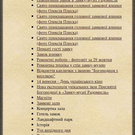
Свято прикрашання головної замкової ялинки
(фото Олексія Плиска)
Свято прикрашання головної замкової ялинки
(фото Олексія Плиска)
Свято прикрашання головної замкової ялинки
(фото Олексія Плиска)
Свято прикрашання головної замкової ялинки
(фото Олексія Плиска)
Пернаті гості замку
Замок взимку
Ремонтні роботи - фотозвіт за 29 жовтня
Ремонтна техніка у стін замку-музею
Відкриття каплички з іконою "Богородиця з
веселкою"
14 вересня - День українського кіно
Нова експозиція унікальних ікон Пресвятої
Богородиці в «Замку-музеї Радомисль»
Магніти
Замкові зали
Концертна зала
Готель замок
Ландшафтний парк
Історія
Тур вихідного дня