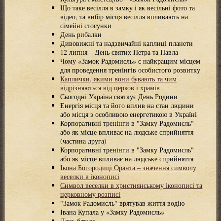
Що таке весілля в замку і як весільні фото та
відео, та вибір місця весілля впливають на
сімейні стосунки
День рибалки
Дивовижні та надзвичайні каплиці планети
12 липня – День святих Петра та Павла
Чому «Замок Радомисль» є найкращим місцем
для проведення тренінгів особистого розвитку
Каплички, якими вони бувають та чим
відрізняються від церков і храмів
Сьогодні Україна святкує День Родини
Енергія місця та його вплив на стан людини
або місця з особливою енергетикою в Україні
Корпоративні тренінги в "Замку Радомисль"
або як місце впливає на людське сприйняття
(частина друга)
Корпоративні тренінги в "Замку Радомисль"
або як місце впливає на людське сприйняття
Ікона Богородиці Оранта – значення символу
веселки в іконописі
Символ веселки в християнському іконописі та
церковному розписі
"Замок Радомисль" врятував життя водію
Івана Купала у «Замку Радомисль»
День батька