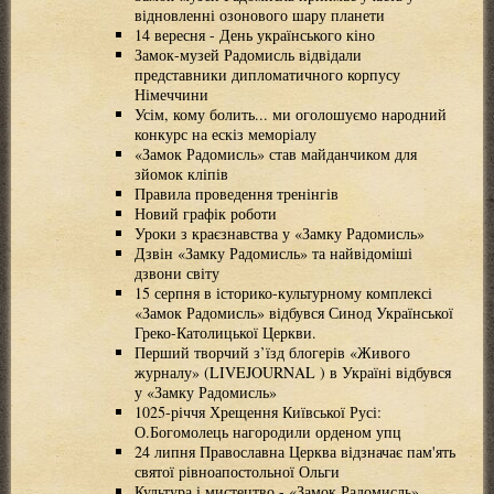
відновленні озонового шару планети
14 вересня - День українського кіно
Замок-музей Радомисль відвідали
представники дипломатичного корпусу
Німеччини
Усім, кому болить... ми оголошуємо народний
конкурс на ескіз меморіалу
«Замок Радомисль» став майданчиком для
зйомок кліпів
Правила проведення тренінгів
Новий графік роботи
Уроки з краєзнавства у «Замку Радомисль»
Дзвін «Замку Радомисль» та найвідоміші
дзвони світу
15 серпня в історико-культурному комплексі
«Замок Радомисль» відбувся Синод Української
Греко-Католицької Церкви.
Перший творчий з’їзд блогерів «Живого
журналу» (LIVEJOURNAL ) в Україні відбувся
у «Замку Радомисль»
1025-річчя Хрещення Київської Русі:
О.Богомолець нагородили орденом упц
24 липня Православна Церква відзначає пам'ять
святої рівноапостольної Ольги
Культура і мистецтво - «Замок Радомисль»