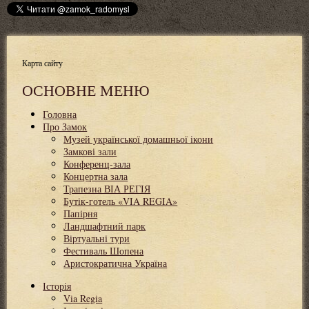
Карта сайту
ОСНОВНЕ МЕНЮ
Головна
Про Замок
Музей української домашньої ікони
Замкові зали
Конференц-зала
Концертна зала
Трапезна ВІА РЕГІЯ
Бутік-готель «VIA REGIA»
Папірня
Ландшафтний парк
Віртуальні тури
Фестиваль Шопена
Аристократична Україна
Історія
Via Regia