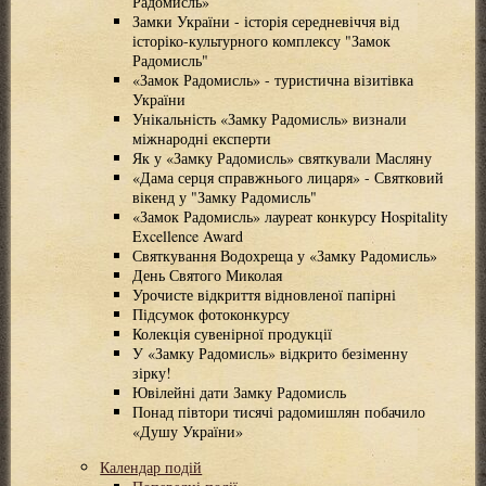
Радомисль»
Замки України - історія середневіччя від
історіко-культурного комплексу "Замок
Радомисль"
«Замок Радомисль» - туристична візитівка
України
Унікальність «Замку Радомисль» визнали
міжнародні експерти
Як у «Замку Радомисль» святкували Масляну
«Дама серця справжнього лицаря» - Святковий
вікенд у "Замку Радомисль"
«Замок Радомисль» лауреат конкурсу Hospitality
Excellence Award
Святкування Водохреща у «Замку Радомисль»
День Святого Миколая
Урочисте відкриття відновленої папірні
Підсумок фотоконкурсу
Колекція сувенірної продукції
У «Замку Радомисль» відкрито безіменну
зірку!
Ювілейні дати Замку Радомисль
Понад півтори тисячі радомишлян побачило
«Душу України»
Календар подій