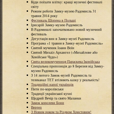
Куди поїхати влітку: кращі музичні фестивалі
світу
Режим роботи Замку-музею Радомисль 31
травня 2014 року
Фестиваль Шопена в Польщі
Ірисарій Замку-музею Радомисль
В Радомишлі започатковано новий музичний
фестиваль
Дегустація вин в Замку-музеї Радомисль
Програма «1 травня в Замку-музеї Радомисль»
Святий мученик Іоанн Воїн
Святий Михаїл Архангел («Михайлове або
Хонійське Чудо»)
Свята великомучениця Параскева Іконійська
Спеціальна пропозиція до 8 Березня від Замку-
музею Радомисль
З 14 лютого Замок-музей Радомисль та
телеканал ТЕТ втілюють казку у реальність!
Традиційні напої українців
Пити по-королівськи
Традиції української кухні
Щедрий Вечір та свято Маланки
Замок королеви Бони
Вертеп
З Новим роком та Різдвом Христовим!