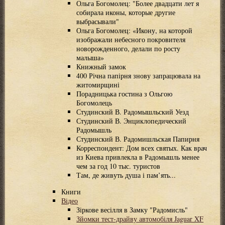
Ольга Богомолец: "Более двадцати лет я
собирала иконы, которые другие
выбрасывали"
Ольга Богомолец: «Икону, на которой
изображали небесного покровителя
новорожденного, делали по росту
малыша»
Книжный замок
400 Річна папірня знову запрацювала на
житомирщині
Порадницька гостина з Ольгою
Богомолець
Студинский В. Радомышльский Уезд
Студинский В. Энциклопедический
Радомышль
Студинский В. Радомишльская Папирня
Корреспондент: Дом всех святых. Как врач
из Киева привлекла в Радомышль менее
чем за год 10 тыс. туристов
Там, де живуть душа і пам’ять...
Книги
Відео
Зіркове весілля в Замку "Радомисль"
Зйомки тест-драйву автомобіля Jaguar XF