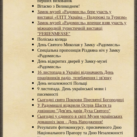
перших вихованок
Вітаємо з Великоднем!
Замок-музей «Радомисль» бере участь у
виставці «UITT Україна – Подорожі та Туризм»
Замок-музей «Радомисль» вперше взяв участь у
міжнародній туристичній виставці
"FERIENMESSE"
Поліська коляда
День Святого Миколая у Замку «Радомисль»
Спеціальна пропозиція Різдвяна ніч у Замку
«Радомисль»
День відкритих дверей у Замку-музеї
«Радомисль»
16 листопада в Україні відзначають День
працівників радіо, телебачення і зв'язку
День незалежності Польщі
9 листопада, День української мови і
писемності
Сьогодні свято Покрови Пресвятої Богородиці
У Радомишлі відкрили Острів Щастя та
дзвіницю "Дев'ять дарів Духа Святого"
Сьогодні у єдиного в світі Музея українських
домашніх ікон - День Народження!
Результати фотоконкурсу, присвяченого Дню
Національного Прапору та Дню Незалежності