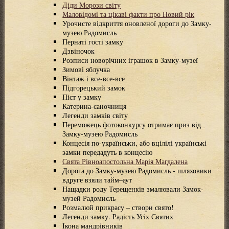
Діди Морози світу
Маловідомі та цікаві факти про Новий рік
Урочисте відкриття оновленої дороги до Замку-
музею Радомисль
Пернаті гості замку
Дзвіночок
Розписи новорічних іграшок в Замку-музеї
Зимові яблучка
Вінтаж і все-все-все
Підгорецький замок
Піст у замку
Катерина-саночниця
Легенди замків світу
Переможець фотоконкурсу отримає приз від
Замку-музею Радомисль
Концесія по-українськи, або вцілілі українські
замки передадуть в концесію
Свята Рівноапостольна Марія Магдалена
Дорога до Замку-музею Радомисль - шляховики
вдруге взяли тайм–аут
Нащадки роду Терещенків змалювали Замок-
музей Радомисль
Розмалюй прикрасу – створи свято!
Легенди замку. Радість Усіх Святих
Ікона мандрівників