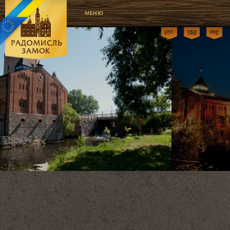
МЕНЮ
рус
укр
eng