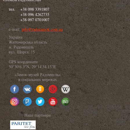
тел.
+38 098 3391807
+38 096 4262735
+38 097 0701007
e-mail:
info@radozamok.com.ua
Україна
Житомирська область
м. Радомишль
вул. Щорса, 15
GPS координати
50°30'6.3"N, 29°14'34.15"E
«Замок-музей Радомисль»
в соціальних мережах
Наші партнери