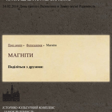
14
.02.2014
День святого Валентина в Замку-музеї Радомисль
Прес-центр
»
Фотогалерея
»
Магніти
МАГНІТИ
Поділіться з друзями:
ІСТОРИКО-КУЛЬТУРНИЙ КОМПЛЕКС
«ЗАМОК РАДОМИСЛЬ»