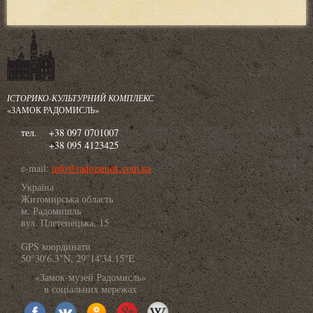
ІСТОРИКО-КУЛЬТУРНИЙ КОМПЛЕКС
«ЗАМОК РАДОМИСЛЬ»
тел.
+38 097 0701007
+38 095 4123425
e-mail:
info@radozamok.com.ua
Україна
Житомирська область
м. Радомишль
вул. Плетенецька, 15
GPS координати
50°30'6.3"N, 29°14'34.15"E
«Замок-музей Радомисль»
в соціальних мережах