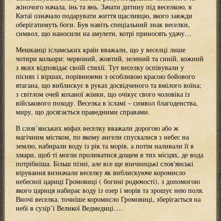
жіночого начала, інь та янь. Зачати дитину під веселкою, в
Китаї означало подарувати життя щасливцю, якого завжди
оберігатимуть боги. Був навіть спеціальний знак веселки,
символ, що наносили на амулети, котрі приносять удачу…
Мешканці ісламських країн вважали, що у веселці лише
чотири кольори: червоний, жовтий, зелений та синій, кожний
з яких відповідає своїй стихії. Тут веселку оспівували у
піснях і віршах, порівнюючи з особливою красою бойового
ятагана, що виблискує в руках досвідченого та вмілого воїна;
з світлом очей коханої жінки, що очікує свого чоловіка із
військового походу. Веселка в ісламі – символ благоденства,
миру, що досягається праведними справами.
В слов’янських міфах веселку вважали дорогою або ж
магічним містком, по якому ангели спускалися з небес на
землю, набирали воду із рік та морів, а потім наливали її в
хмари, щоб ті могли проливатися дощем в тих місцях, де вода
потрібніша. Більш пізні, але все ще язичницькі слов'янські
вірування визначали веселку як виблискуюче коромисло
небесної цариці Громовиці ( богині родючості), з допомогою
якого цариця набирає воду із озер і морів та зрошує нею поля.
Вночі веселка, точніше коромисло Громовиці, зберігається на
небі в сузір’ї Великої Ведмедиці….