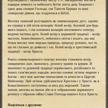
порядок земного та небесного буття: шість днів Творіння і
один день спокою Господа; сім Таїнств Церкви та інші
семиразові діяння, що згадуються в Біблії.
Веселку зазвичай розглядають як семикольорову дугу, одначе,
на справді в ній вісім кольорів: білий колір, базовий для будь-
якого іншого, і сім основних кольорів веселкового спектру,
видима частина дуги. Білий колір в церковній традиції – колір
чистоти, божественності, небесного світла і всього, що має
більш високу чим людська природа, природу духовну, все те,
що не схильне до диявола і зла. Білий колір в християнській
традиції – колір Христа.
Решта семикольорового спектру веселки становить колір
священичих шат, іконопису, розпису храмів та церков. В
іконописі та духовній традиції українського, російського та
інших слов'янських народів, веселка означає зв'язок людини з
Богом – міст між життям тимчасовим та вічністю в Царстві
Небесному. Цей зв'язок здійснюється Христом і у Христі, як в
Божественного заступника за весь рід людський. Таким
чином, веселка на іконах або ж в зображеннях церковного
розпису є образом сяйва Слави Господа нашого Ісуса Христа.
Поділіться з друзями: