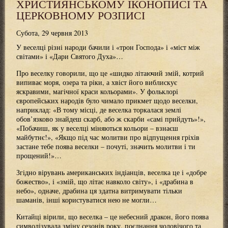
ХРИСТИЯНСЬКОМУ ІКОНОПИСІ ТА
ЦЕРКОВНОМУ РОЗПИСІ
Субота, 29 червня 2013
У веселці різні народи бачили і «трон Господа» і «міст між
світами» і «Дари Святого Духа»…
Про веселку говорили, що це «шидко літаючий змій, котрий
випиває моря, озера та ріки, а хвіст його виблискує
яскравими, магічної краси кольорами». У фольклорі
європейських народів було чимало прикмет щодо веселки,
наприклад: «В тому місці, де веселка торкалася землі
обов’язково знайдеш скарб, або ж скарби «самі прийдуть»!»,
«Побачиш, як у веселці міняються кольори – взнаєш
майбутнє!», «Якщо під час молитви про відпущення гріхів
застане тебе поява веселки – почуті, значить молитви і ти
прощений!»…
Згідно вірувань американських індіанців, веселка це і «добре
божество», і «змій, що літає навколо світу», і «драбина в
небо», одначе, драбина ця здатна витримувати тільки
шаманів, інші користуватися нею не могли…
Китайці вірили, що веселка – це небесний дракон, його поява
символізувала зміну сезонів року, поєднання чоловічого та