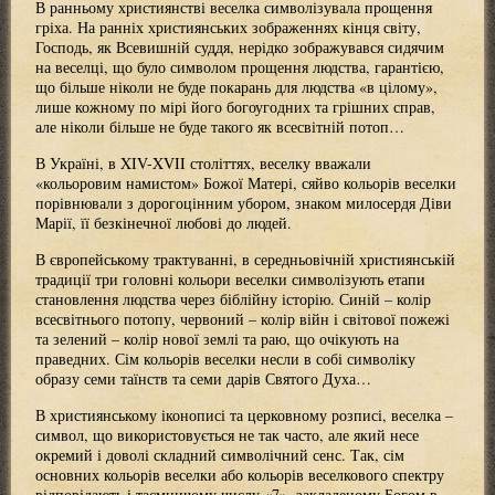
В ранньому християнстві веселка символізувала прощення
гріха. На ранніх християнських зображеннях кінця світу,
Господь, як Всевишній суддя, нерідко зображувався сидячим
на веселці, що було символом прощення людства, гарантією,
що більше ніколи не буде покарань для людства «в цілому»,
лише кожному по мірі його богоугодних та грішних справ,
але ніколи більше не буде такого як всесвітній потоп…
В Україні, в XIV-XVII століттях, веселку вважали
«кольоровим намистом» Божої Матері, сяйво кольорів веселки
порівнювали з дорогоцінним убором, знаком милосердя Діви
Марії, її безкінечної любові до людей.
В європейському трактуванні, в середньовічній християнській
традиції три головні кольори веселки символізують етапи
становлення людства через біблійну історію. Синій – колір
всесвітнього потопу, червоний – колір війн і світової пожежі
та зелений – колір нової землі та раю, що очікують на
праведних. Сім кольорів веселки несли в собі символіку
образу семи таїнств та семи дарів Святого Духа…
В християнському іконописі та церковному розписі, веселка –
символ, що використовується не так часто, але який несе
окремий і доволі складний символічний сенс. Так, сім
основних кольорів веселки або кольорів веселкового спектру
відповідають і таємничому числу «7», закладеному Богом в