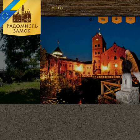
МЕНЮ
RU
ua
de
en