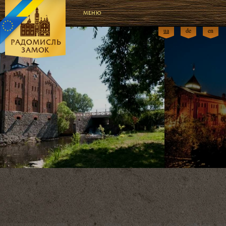
МЕНЮ
RU
ua
de
en