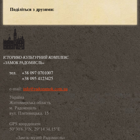
Поділіться з друзями:
ІСТОРИКО-КУЛЬТУРНИЙ КОМПЛЕКС
«ЗАМОК РАДОМИСЛЬ»
тел.
+38 097 0701007
+38 095 4123425
e-mail:
info@radozamok.com.ua
Україна
Житомирська область
м. Радомишль
вул. Плетенецька, 15
GPS координати
50°30'6.3"N, 29°14'34.15"E
«Замок-музей Радомисль»