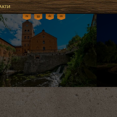
АКТИ
ru
ua
de
en