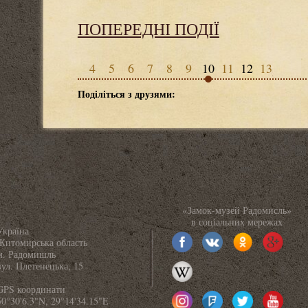
ПОПЕРЕДНІ ПОДІЇ
4
5
6
7
8
9
10
11
12
13
Поділіться з друзями:
«Замок-музей Радомисль»
в соціальних мережах
Україна
Житомирська область
м. Радомишль
вул. Плетенецька, 15
GPS координати
50°30'6.3"N, 29°14'34.15"E