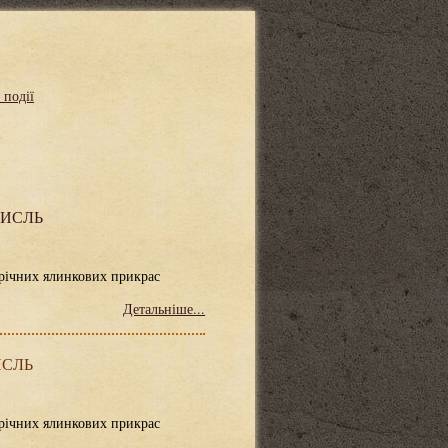
 події
МИСЛЬ
орічних ялинкових прикрас
Детальніше...
ИСЛЬ
орічних ялинкових прикрас